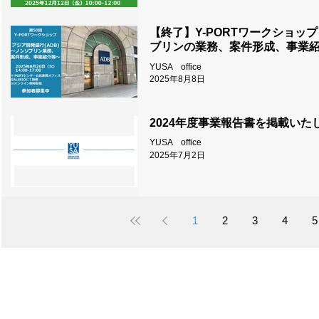
【終了】Y-PORTワークショップ
ブリンの業務、案件形成、事業紹
YUSA office
2025年8月8日
2024年度事業報告書を掲載いた
YUSA office
2025年7月2日
1
2
3
4
5
TEL: 045-227-5506
お問い合わせ
FAX: 045-227-5520
info@yusa.yoko