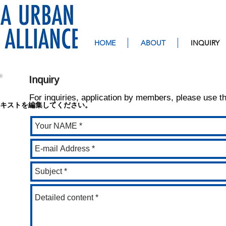
HOME
ABOUT
INQUIRY
■法人概要 ▶
▶ E-HOME
▶ about YUSA
会員企業
▶ our SOLUTION
▶ INQUIR
Inquiry
​For inquiries, application by members, please use t
キストを編集してください。