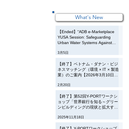
What's New
【Ended】“ADB e-Marketplace
YUSA Session: Safeguarding
Urban Water Systems Against
Flood Risk”Thursday, 12 March
3月5日
2026, 14:00-15:00 (JST)
【終了】ベトナム・ダナン・ビジ
ネスマッチング（環境 × IT × 製造
業）のご案内【2026年3月10日開
催】
2月20日
【終了】第52回Y-PORTワークシ
ョップ「世界銀行を知る～グリー
ンビルディングの現状と拡大する
ニーズ～」のご案内【12月12日】
2025年11月18日
【終了】Y-PORTワークショップ