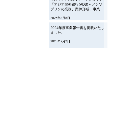
「アジア開発銀行(ADB)～ノンソ
ブリンの業務、案件形成、事業紹
介等～」のご案内【8月26日】
2025年8月8日
2024年度事業報告書を掲載いたし
ました。
2025年7月2日
〒220-0012
横浜市西区みなとみらい1-1-1
横浜国際協力センター６階