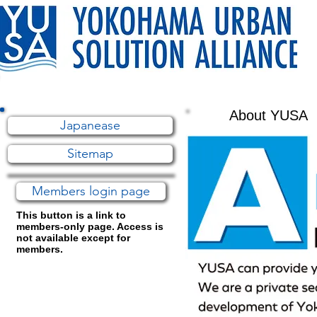
▶ E-HOME
▶ about Y
About YUSA
Japanease
Sitemap
Members login page
This button is a link to
members-only page. Access is
not available except for
members.