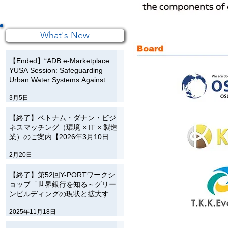
What's New
【Ended】“ADB e-Marketplace
YUSA Session: Safeguarding
Urban Water Systems Against
Flood Risk”Thursday, 12 March
3月5日
2026, 14:00-15:00 (JST)
【終了】ベトナム・ダナン・ビジ
ネスマッチング（環境 × IT × 製造
業）のご案内【2026年3月10日開
催】
2月20日
【終了】第52回Y-PORTワークシ
ョップ「世界銀行を知る～グリー
ンビルディングの現状と拡大する
ニーズ～」のご案内【12月12日】
2025年11月18日