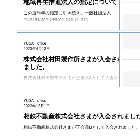
地域再生推進法人の指定について
この度昨年の指定に引き続き、一般社団法人
YOKOHAMA URBAN SOLUTION
ALLIANCE（YUSA）は、地域再生法（平成 17 年法
律第 24 号）第 19 条第１項による地域再生推進法
人として５月18日に横浜市より指定をしていただき
YUSA office
ました。...
2023年4月13日
株式会社村田製作所さまが入会され
ました。
株式会社村田製作所さまが正会員Aとして入会され
ました。
YUSA office
2022年12月1日
相鉄不動産株式会社さまが入会されまし
相鉄不動産株式会社さまが正会員Bとして入会されました。