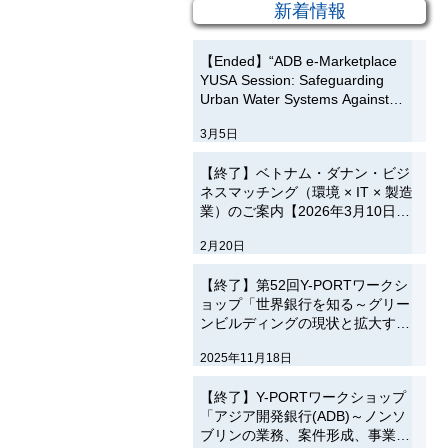
新着情報
【Ended】“ADB e-Marketplace
YUSA Session: Safeguarding
Urban Water Systems Against
Flood Risk”Thursday, 12 March
3月5日
2026, 14:00-15:00 (JST)
【終了】ベトナム・ダナン・ビジ
ネスマッチング（環境 × IT × 製造
業）のご案内【2026年3月10日開
催】
2月20日
【終了】第52回Y-PORTワークシ
ョップ「世界銀行を知る～グリー
ンビルディングの現状と拡大する
ニーズ～」のご案内【12月12日】
2025年11月18日
【終了】Y-PORTワークショップ
「アジア開発銀行(ADB)～ノンソ
ブリンの業務、案件形成、事業紹