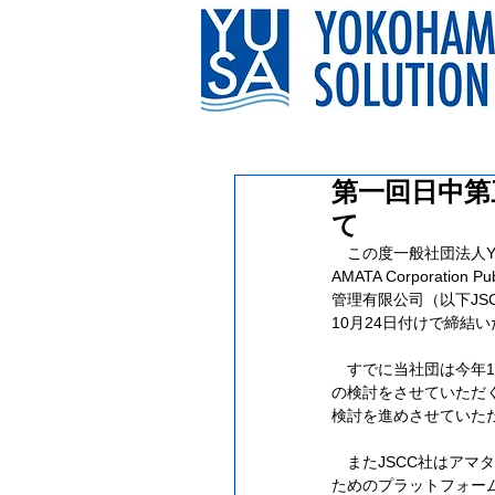
第一回日中第
て
　この度一般社団法人YOK
AMATA Corporat
管理有限公司（以下JS
10月24日付けで締結
　すでに当社団は今年
の検討をさせていただ
検討を進めさせていた
　またJSCC社はア
ためのプラットフォー