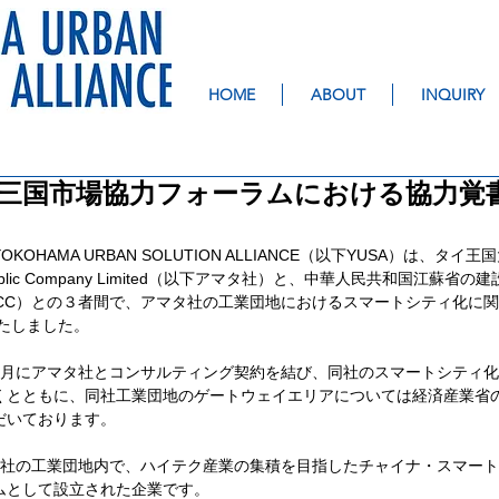
HOME
ABOUT
INQUIRY
三国市場協力フォーラムにおける協力覚
OHAMA URBAN SOLUTION ALLIANCE（以下YUSA）は、タ
ion Public Company Limited（以下アマタ社）と、中華人民共和国江
CC）との３者間で、アマタ社の工業団地におけるスマートシティ化に関す
いたしました。
1月にアマタ社とコンサルティング契約を結び、同社のスマートシティ
くとともに、同社工業団地のゲートウェイエリアについては経済産業省
だいております。
マタ社の工業団地内で、ハイテク産業の集積を目指したチャイナ・スマー
ムとして設立された企業です。