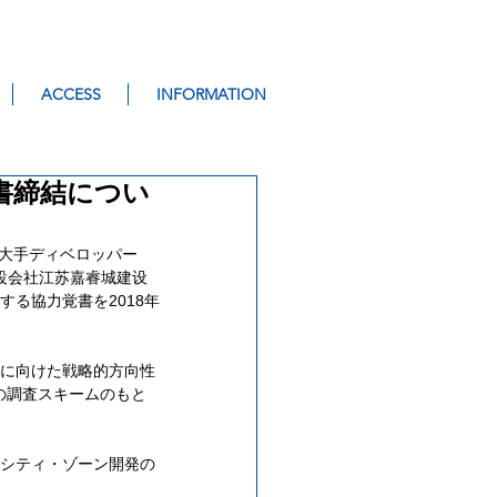
ACCESS
INFORMATION
書締結につい
イ王国大手ディベロッパー
蘇省の建設会社江苏嘉睿城建设
る協力覚書を2018年
化に向けた戦略的方向性
の調査スキームのもと
トシティ・ゾーン開発の