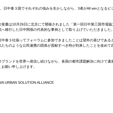
、日中泰３国でそれぞれの強みを生かしながら、3者がAll winとなる
力覚書は10月26日に北京にて開催されました「第一回日中第三国市場
代へ移行した日中関係の代表的な事例として取り上げていただきました
日中泰３社揃ってフォーラムに参加できましたことは望外の喜びである
私たちのような公民連携の団体が貢献すべき時が到来したことを改めて
市ブランドを世界へ発信し続けながら、各国の都市課題解決に向けて邁
くお願い申し上げます。
URBAN SOLUTION ALLIANCE