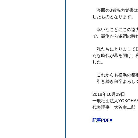
　今回の3者協力覚書は
したものとなります。
　幸いなことにこの協
で、競争から協調の時
　私たちにとりまして
たな時代が幕を開け、
した。
　これからも横浜の都
　引き続き何卒よろし
2018年10月29日
一般社団法人YOKOHAMA 
代表理事　大谷幸二郎
記事PDF■