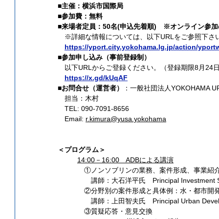
■主催：横浜市国際局
■参加費：無料
■来場者定員：50名(申込先着順)　※オンライン参
　※詳細な情報については、以下URLをご参照下さ
https://yport.city.yokohama.lg.jp/action/ypor
■参加申し込み（事前登録制）
　以下URLからご登録ください。（登録期限8月24
https://x.gd/kUqAF
■お問合せ（運営者）
：一般社団法人YOKOHAMA URBAN
　担当：木村
　TEL: 090-7091-8656
　Email: 
r.kimura@yusa.yokohama
＜プログラム＞
14:00－16:00　ADBによる講演
　①ノンソブリンの業務、案件形成、事業紹
　　講師：大石洋平氏　Principal Investment Spe
　②分野別の案件形成と具体例：水・都市開
　　講師：上田智夫氏　Principal Urban Developm
　③質疑応答・意見交換