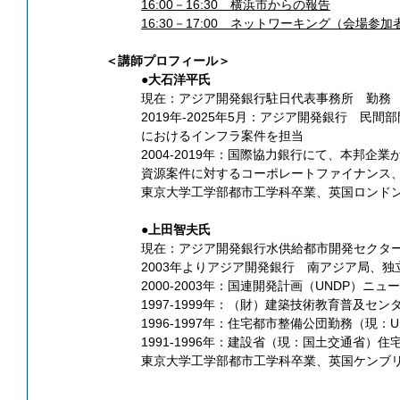
16:00－16:30　横浜市からの報告
16:30－17:00　ネットワーキング（会場参
＜講師プロフィール＞
●大石洋平氏
現在：アジア開発銀行駐日代表事務所　勤務
2019年-2025年5月：アジア開発銀行　
におけるインフラ案件を担当
2004-2019年：国際協力銀行にて、本邦
資源案件に対するコーポレートファイナンス
東京大学工学部都市工学科卒業、英国ロンドン
●上田智夫氏
現在：アジア開発銀行水供給都市開発セクタ
2003年よりアジア開発銀行　南アジア局、
2000-2003年：国連開発計画（UNDP）
1997-1999年：（財）建築技術教育普及セ
1996-1997年：住宅都市整備公団勤務（現：
1991-1996年：建設省（現：国土交通省）住
東京大学工学部都市工学科卒業、英国ケンブ