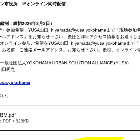
ナン市役所　※オンライン同時配信
録制：締切2026年3月3日）
加希望：YUSA山田: h.yamada@yusa.yokohamaまで「現地
ールアドレス」をお知らせ下さい。後ほど詳細アクセス情報をお送りしま
ライン参加ご希望をYUSA山田: h.yamada@yusa.yokohamaま
、お名前、ご連絡メールアドレス」お知らせ下さい。後程、オンライン情
一般社団法人YOKOHAMA URBAN SOLUTION ALLIANCE (YUSA) 
田秀之 
 
usa.yokohama
さい。
DBM
.pdf
DF • 828KB