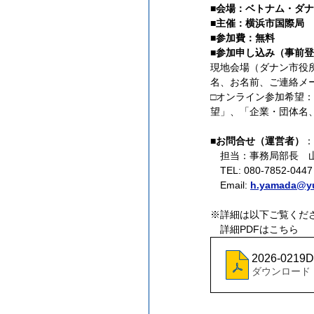
■会場：ベトナム・ダ
■主催：横浜市国際局
■参加費：無料
■参加申し込み（事前登
現地会場（ダナン市役所）参
名、お名前、ご連絡メ
□オンライン参加希望：オン
望」、「企業・団体名
■お問合せ（運営者）
：
　担当：事務局部長　山
　TEL: 080-7852-0447
　Email:
h.yamada@y
※詳細は以下ご覧くだ
　詳細PDFはこちら
2026-0219
ダウンロード：P